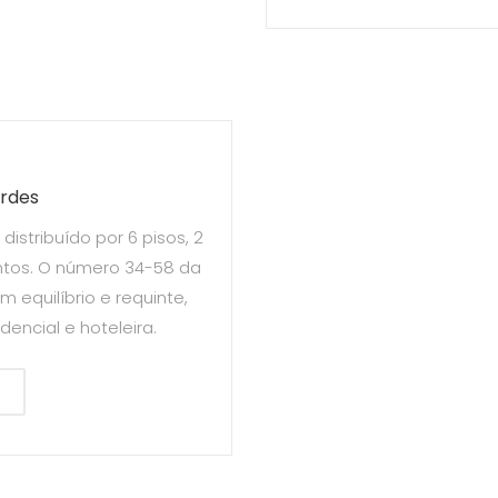
erdes
stribuído por 6 pisos, 2
mentos. O número 34-58 da
equilíbrio e requinte,
encial e hoteleira.