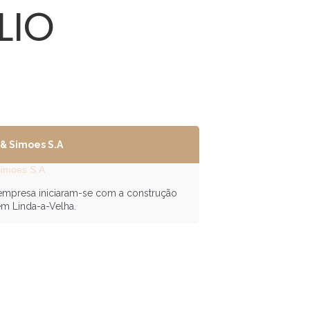
LIO
& Simoes S.A
 empresa iniciaram-se com a construção
em Linda-a-Velha.