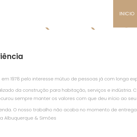
ALBUQUERQUE &
INICIO
iência
em 1978 pelo interesse mútuo de pessoas já com longa expe
zado da construção para habitação, serviços e indústria. 
curou sempre manter os valores com que deu início ao seu p
enda. O nosso trabalho não acaba no momento de entrega 
 da Albuquerque & Simões